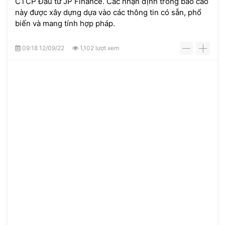
CTCP Đầu tư JP Finance. Các nhận định trong báo cáo
này được xây dựng dựa vào các thông tin có sẵn, phổ
biến và mang tính hợp pháp.
09:18 12/09/22
1,102 lượt xem
-
+