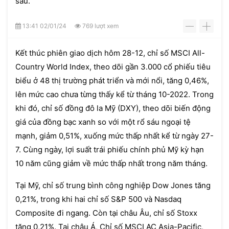
sau.
13:41 02/01/24
769 lượt xem
-
+
Kết thúc phiên giao dịch hôm 28-12, chỉ số MSCI All-
Country World Index, theo dõi gần 3.000 cổ phiếu tiêu
biểu ở 48 thị trường phát triển và mới nổi, tăng 0,46%,
lên mức cao chưa từng thấy kể từ tháng 10-2022. Trong
khi đó, chỉ số đồng đô la Mỹ (DXY), theo dõi biến động
giá của đồng bạc xanh so với một rổ sáu ngoại tệ
mạnh, giảm 0,51%, xuống mức thấp nhất kể từ ngày 27-
7. Cùng ngày, lợi suất trái phiếu chính phủ Mỹ kỳ hạn
10 năm cũng giảm về mức thấp nhất trong năm tháng.
Tại Mỹ, chỉ số trung bình công nghiệp Dow Jones tăng
0,21%, trong khi hai chỉ số S&P 500 và Nasdaq
Composite đi ngang. Còn tại châu Âu, chỉ số Stoxx
tăng 0,21%. Tại châu Á, Chỉ số MSCI AC Asia-Pacific,