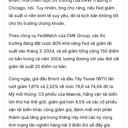
Brien, nhà chiến lược thị trường của DRW Trading ở
Chicago, nói. Tuy nhiên, ông cho rằng, nếu Fed giảm
lãi suất vì nền kinh tế suy yếu, đó là kịch bản không tốt
cho thị trường chứng khoán.
Theo công cụ FedWatch của CME Group, các thị
trường đang đặt cược 80% khả năng Fed sẽ giảm lãi
suất vào tháng 3-2024, và sẽ giảm tổng cộng 150 điểm
cơ bản trong cả năm 2024, tương đương với sáu đợt cắt
giảm lãi suất 25 điểm cơ bản.
Cùng ngày, giá dầu Brent và dầu Tây Texas (WTI) lần
lượt giảm 1,81% và 2,02% về mức 76,6 và 74,04 đô la
Mỹ mỗi thùng. Cổ phiếu của Maersk, hãng vận tải biển
lớn thứ hai thế giới, giảm giá hơn 4,5% và các cổ phiếu
vận tải biển khác cũng giảm giá, đánh mất một phần
thành quả tăng giá trong tháng này nhờ các kỳ vọng
tình trạng tắc nghẽn hàng hải ở Biển Đỏ sẽ đẩy giá